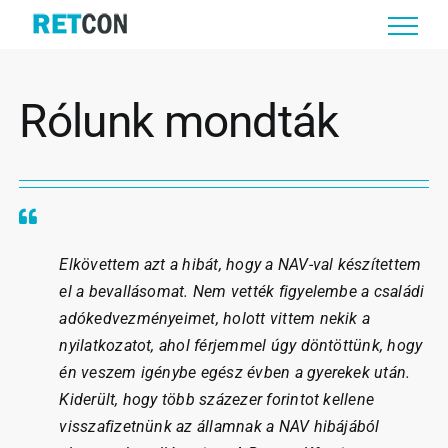
Skip
to
content
Rólunk mondták
Elkövettem azt a hibát, hogy a NAV-val készítettem
el a bevallásomat. Nem vették figyelembe a családi
adókedvezményeimet, holott vittem nekik a
nyilatkozatot, ahol férjemmel úgy döntöttünk, hogy
én veszem igénybe egész évben a gyerekek után.
Kiderült, hogy több százezer forintot kellene
visszafizetnünk az államnak a NAV hibájából